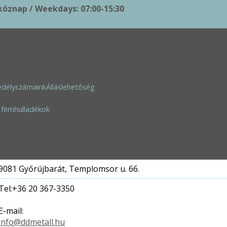
öznap / Weekdays: 07:00-15:30
k
edélyszámaink
Álláslehetőség
 fémhulladékok
D&D METALL Kereskedelmi és Szolgáltató Korlátolt Felelős
D&D METALL KFT.
9081 Győrújbarát, Templomsor u. 66.
Tel:+36 20 367-3350
E-mail:
info@ddmetall.hu