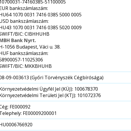
10700031-74160385-51100005
EUR bankszámlaszám:
HU64 1070 0031 7416 0385 5000 0005
USD bankszámlaszám:
HU43 1070 0031 7416 0385 5020 0009
SWIFT/BIC: CIBHHUHB
MBH Bank Nyrt.
H-1056 Budapest, Váci u. 38.
HUF bankszámlaszám:
58900057-11025306
SWIFT/BIC: MKKBHUHB
08-09-003613 (Győri Törvényszék Cégbírósága)
Környezetvédelmi Ügyfél Jel (KÜJ): 100678370
Környezetvédelmi Területi Jel (KTJ): 101072376
Cég: FE000092
Telephely: FE00009200001
HU0006766920