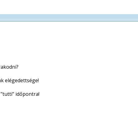
rakodni?
nk elégedettsége!
"tutti" időpontra!