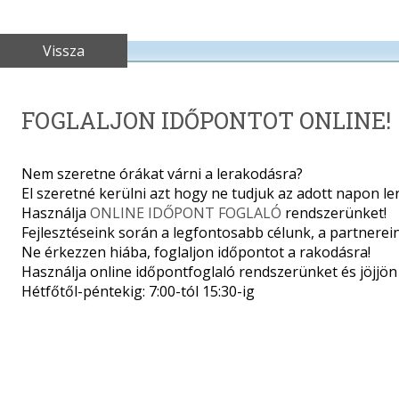
Vissza
FOGLALJON IDŐPONTOT ONLINE!
Nem szeretne órákat várni a lerakodásra?
El szeretné kerülni azt hogy ne tudjuk az adott napon le
Használja
ONLINE IDŐPONT FOGLALÓ
rendszerünket!
Fejlesztéseink során a legfontosabb célunk, a partnerei
Ne érkezzen hiába, foglaljon időpontot a rakodásra!
Használja online időpontfoglaló rendszerünket és jöjjön 
Hétfőtől-péntekig: 7:00-tól 15:30-ig