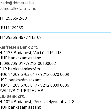
trade@ddmetall.hu
ddmetall@falu-tv.hu
11129565-2-08
HU11129565
11129565-4677-113-08
Raiffeisen Bank Zrt.
H-1133 Budapest, Váci út 116-118.
HUF bankszámlaszám:
12096705-01779212-00100002
EUR bankszámlaszám:
HU64 1209 6705 0177 9212 0020 0009
USD bankszámlaszám:
HU43 1209 6705 0177 9212 0030 0006
SWIFT/BIC: UBRTHUHB
CIB Bank Zrt.
H-1024 Budapest, Petrezselyem utca 2-8.
HUF bankszámlaszám: