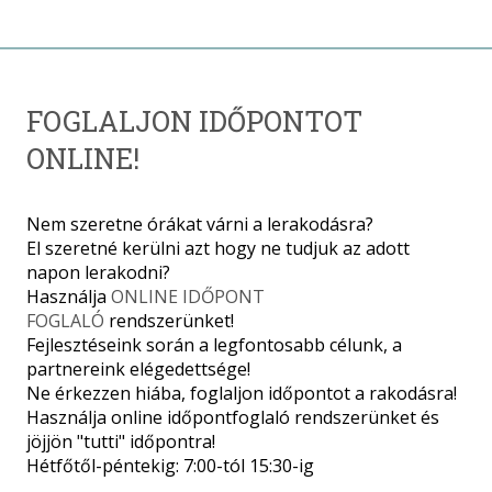
FOGLALJON IDŐPONTOT
ONLINE!
Nem szeretne órákat várni a lerakodásra?
El szeretné kerülni azt hogy ne tudjuk az adott
napon lerakodni?
Használja
ONLINE IDŐPONT
FOGLALÓ
rendszerünket!
Fejlesztéseink során a legfontosabb célunk, a
partnereink elégedettsége!
Ne érkezzen hiába, foglaljon időpontot a rakodásra!
Használja online időpontfoglaló rendszerünket és
jöjjön "tutti" időpontra!
Hétfőtől-péntekig: 7:00-tól 15:30-ig